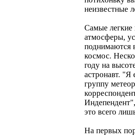
неизвестные л
Самые легкие 
атмосферы, ус
поднимаются в
космос. Неск
году на высот
астронавт. "Я
группу метеор
корреспонден
Индепендент",
это всего лиш
На первых по