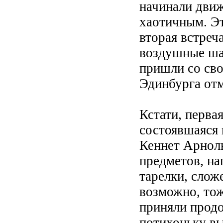
начинали движ
хаотичным. Эт
вторая встреч
воздушные шар
пришли со сво
Эдинбурга от
Кстати, перва
состоявшаяся 
Кеннет Арноль
предметов, н
тарелки, слож
возможно, то
приняли продо
потихоньку вы