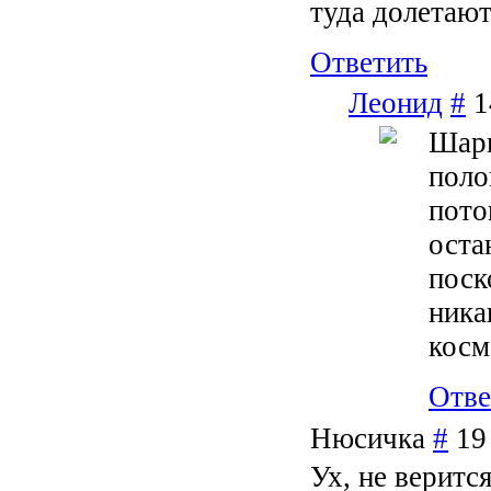
туда долетаю
Ответить
Леонид
#
1
Шари
поло
пото
оста
поск
ника
косм
Отве
Нюсичка
#
19
Ух, не веритс