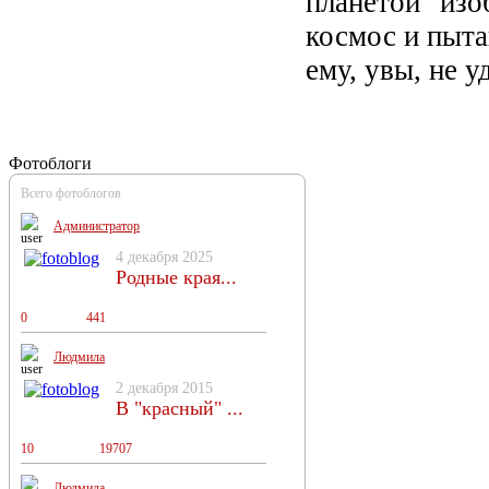
планетой" из
космос и пыт
ему, увы, не у
Фотоблоги
Всего фотоблогов
Администратор
4 декабря 2025
Родные края...
0
0
441
Людмила
2 декабря 2015
В "красный" ...
10
13
19707
Людмила