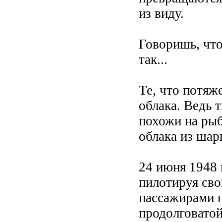
из виду.
Говоришь, что
так...
Те, что потяж
облака. Ведь 
похожи на рыб
облака из шари
24 июня 1948 
пилотируя св
пассажирами н
продолговатой