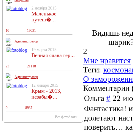
2 ноября 2015
Маленькое
путеш�...
Видишь нед
10
13
19031
шарик?
Администратор
2
19 марта 2015
Вечная слава гер...
Мне нравится
23
18
21118
Теги:
космона
О замороженн
Администратор
12 января 2015
Комментарии 
Крым - 2013,
Ольга
#
22 ию
незабы�...
Фантастика! и
9
11
8937
долетают наст
Все фотоблоги...
поверить… как