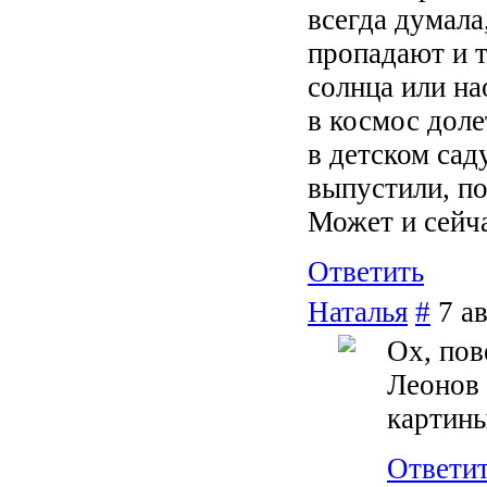
всегда думала
пропадают и т
солнца или на
в космос доле
в детском сад
выпустили, по
Может и сейч
Ответить
Наталья
#
7 а
Ох, пов
Леонов 
картины
Ответи