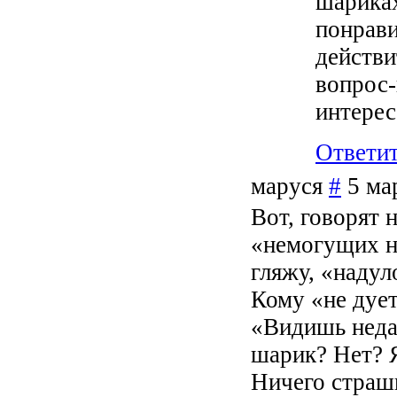
шариках
понрави
действи
вопрос-
интерес
Ответи
маруся
#
5 ма
Вот, говорят
«немогущих не
гляжу, «наду
Кому «не дует
«Видишь неда
шарик? Нет? Я
Ничего страшн