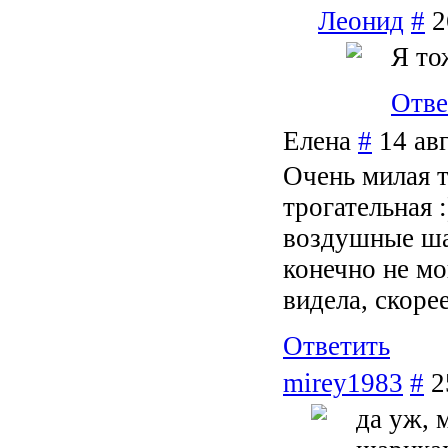
Леонид
#
2
Я то
Отве
Елена
#
14 ав
Очень милая т
трогательная 
воздушные ша
конечно не мо
видела, скоре
Ответить
mirey1983
#
2
да уж, 